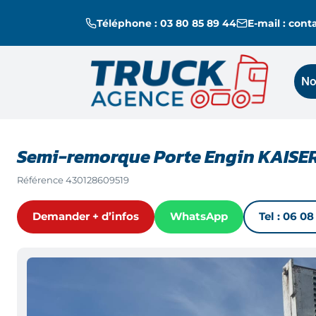
Téléphone : 03 80 85 89 44
E-mail : con
No
Semi-remorque Porte Engin KAISE
Référence
430128609519
Demander + d’infos
WhatsApp
Tel :
06 08