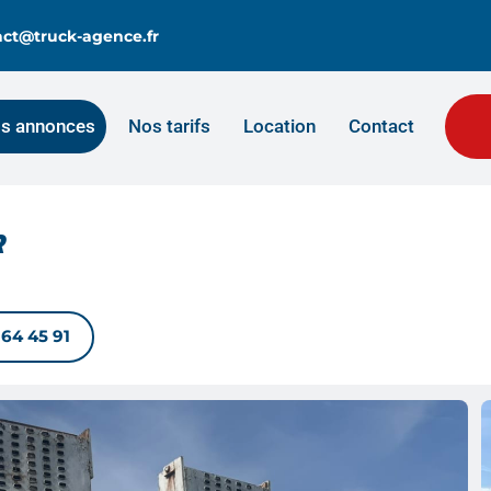
tact@truck-agence.fr
s annonces
Nos tarifs
Location
Contact
R
 64 45 91