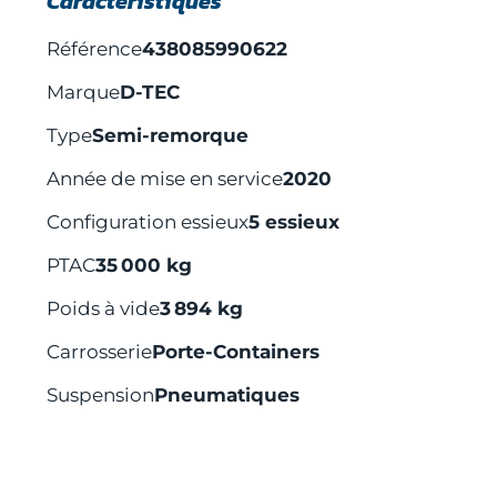
Caractéristiques
Référence
438085990622
Marque
D-TEC
Type
Semi-remorque
Année de mise en service
2020
Configuration essieux
5 essieux
PTAC
35 000 kg
Poids à vide
3 894 kg
Carrosserie
Porte-Containers
Suspension
Pneumatiques