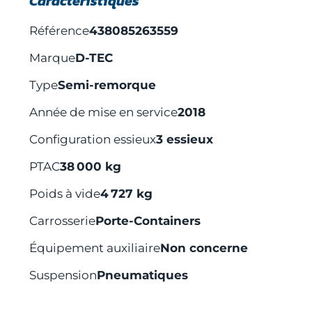
Caractéristiques
Référence
438085263559
Marque
D-TEC
Type
Semi-remorque
Année de mise en service
2018
Configuration essieux
3 essieux
PTAC
38 000 kg
Poids à vide
4 727 kg
Carrosserie
Porte-Containers
Équipement auxiliaire
Non concerne
Suspension
Pneumatiques