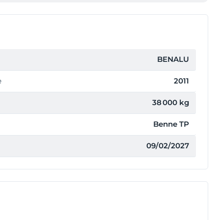
BENALU
e
2011
38 000 kg
Benne TP
09/02/2027