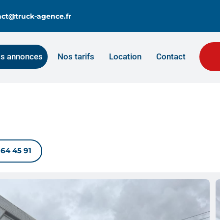
tact@truck-agence.fr
s annonces
Nos tarifs
Location
Contact
 64 45 91