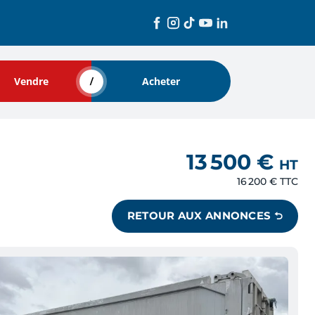
Vendre
Acheter
13 500 €
HT
16 200 €
TTC
RETOUR AUX ANNONCES ⮌