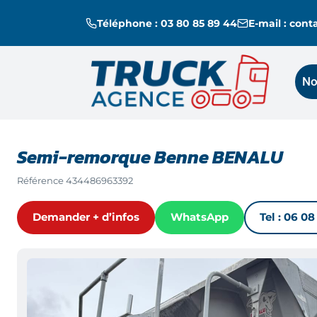
Téléphone : 03 80 85 89 44
E-mail : con
No
Semi-remorque Benne BENALU
Référence
434486963392
Demander + d’infos
WhatsApp
Tel :
06 08