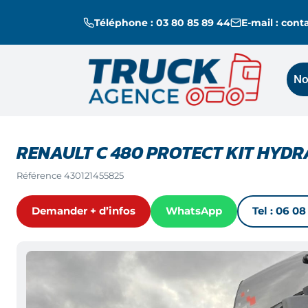
Téléphone : 03 80 85 89 44
E-mail : con
No
RENAULT C 480 PROTECT KIT HYD
Référence
430121455825
Demander + d’infos
WhatsApp
Tel :
06 08