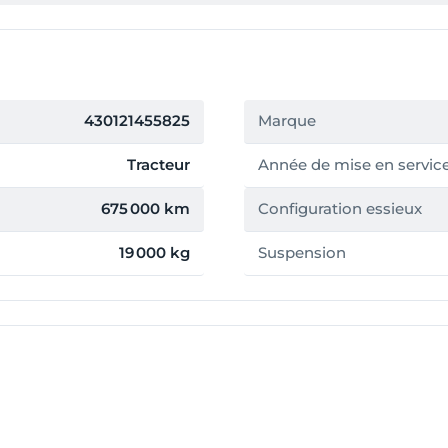
430121455825
Marque
Tracteur
Année de mise en servic
675 000 km
Configuration essieux
19 000 kg
Suspension