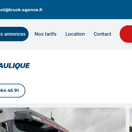
tact@truck-agence.fr
s annonces
Nos tarifs
Location
Contact
RAULIQUE
 64 45 91