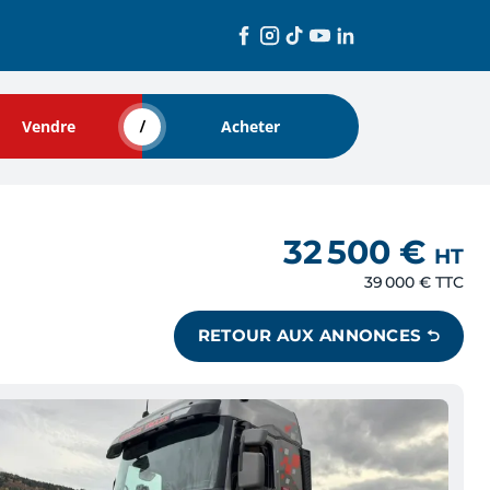
Vendre
Acheter
32 500 €
HT
39 000 €
TTC
RETOUR AUX ANNONCES ⮌