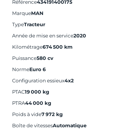
Référence
434191400175
Marque
MAN
Type
Tracteur
Année de mise en service
2020
Kilométrage
674 500 km
Puissance
580 cv
Norme
Euro 6
Configuration essieux
4x2
PTAC
19 000 kg
PTRA
44 000 kg
Poids à vide
7 972 kg
Boîte de vitesses
Automatique