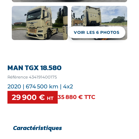
VOIR LES
6
PHOTOS
MAN TGX 18.580
Référence
434191400175
2020 | 674 500 km | 4x2
29 900 €
35 880 €
TTC
HT
Caractéristiques