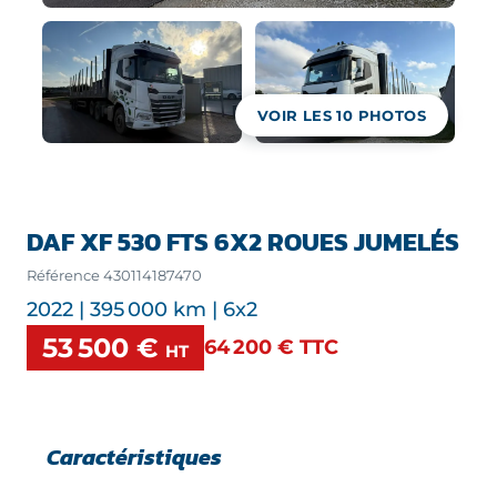
VOIR LES
10
PHOTOS
DAF XF 530 FTS 6X2 ROUES JUMELÉS
Référence
430114187470
2022 | 395 000 km | 6x2
53 500 €
64 200 €
TTC
HT
Caractéristiques