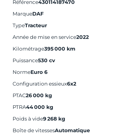
Référence
430114187470
Marque
DAF
Type
Tracteur
Année de mise en service
2022
Kilométrage
395 000 km
Puissance
530 cv
Norme
Euro 6
Configuration essieux
6x2
PTAC
26 000 kg
PTRA
44 000 kg
Poids à vide
9 268 kg
Boîte de vitesses
Automatique