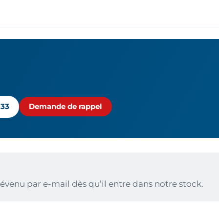
 33
Demande de rappel
évenu par e-mail dès qu’il entre dans notre stock.