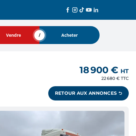
Vendre
Acheter
18 900 €
HT
22 680 €
TTC
RETOUR AUX ANNONCES ⮌