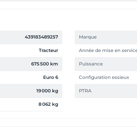
439183489257
Marque
Tracteur
Année de mise en servic
675 500 km
Puissance
Euro 6
Configuration essieux
19 000 kg
PTRA
8 062 kg