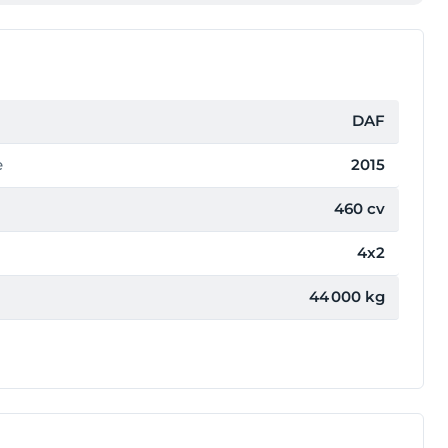
DAF
e
2015
460 cv
4x2
44 000 kg