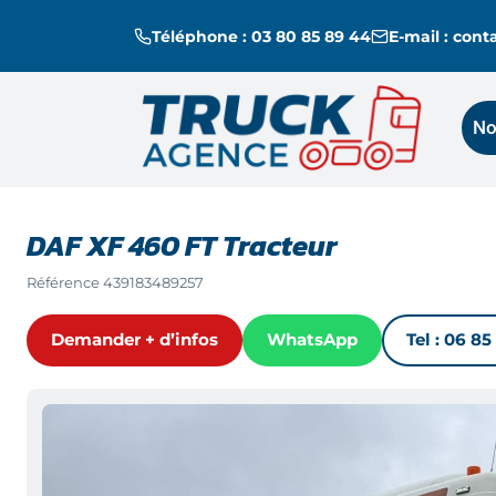
Téléphone : 03 80 85 89 44
E-mail : con
No
DAF XF 460 FT Tracteur
Référence
439183489257
Demander + d’infos
WhatsApp
Tel :
06 85